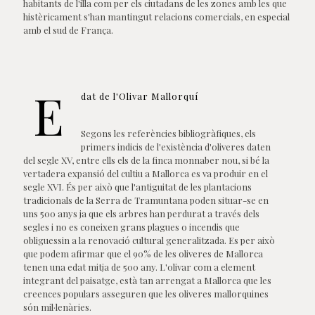
habitants de l'illa com per els ciutadans de les zones amb les que
histèricament s'han mantingut relacions comercials, en especial
amb el sud de França.
E
dat de l'Olivar Mallorquí
Segons les referències bibliogràfiques, els
primers indicis de l'existència d'oliveres daten
del segle XV, entre ells els de la finca monnaber nou, si bé la
vertadera expansió del cultiu a Mallorca es va produir en el
segle XVI. És per això que l'antiguitat de les plantacions
tradicionals de la Serra de Tramuntana poden situar-se en
uns 500 anys ja que els arbres han perdurat a través dels
segles i no es coneixen grans plagues o incendis que
obliguessin a la renovació cultural generalitzada. Es per això
que podem afirmar que el 90% de les oliveres de Mallorca
tenen una edat mitja de 500 any. L'olivar com a element
integrant del paisatge, està tan arrengat a Mallorca que les
creences populars asseguren que les oliveres mallorquines
són mil·lenàries.