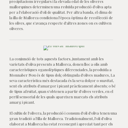
precipitacions irregulars i la elevada edat de les oliveres
mallorquines determinen una reduïda producció d'oliva apta
per a l'elaboració d'oli de qualitat. Per altra banda, el clima de
la illa de Mallorca condiciona l'època òptima de recol·lecció de
les olives, que s'avança respecte d'altres zones on es cultiven
oliveres.
La conjunció de tots aquests factors, juntament amb les
varietats d'oliva presents a Mallorca, donen lloc a olis amb
característiques oganolèptiques diferenciades, la produïda a
Monnaber Nou és de tipus dolç obtinguda d'olives madures, La
seva característica més destacada és la seva dolçor o suavitat,
sent els atributs d'amargor i picant pràcticament absents; o bé
de tipus afruitat, quan s'obtenen a partir d'olives verdes, en el
perfil sensorial de les quals apareixen marcats els atributs
amarg i picant.
El cultiu de l'olivera, la producció i consum d'oli d'oliva tenen una
gran tradició a l'illa de Mallorca. Tradicionalment, l'oli d'oliva
elaborat a Mallorca ha estat reconegut i apreciat tant per els